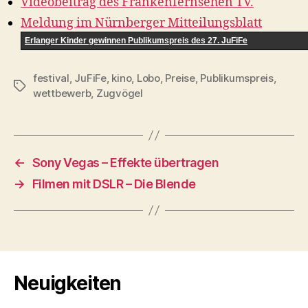
Videobeitrag des Frankenfernsehen TV.
Meldung im Nürnberger Mitteilungsblatt
Erlanger Kinder gewinnen Publikumspreis des 27. JuFiFe
festival
,
JuFiFe
,
kino
,
Lobo
,
Preise
,
Publikumspreis
,
Schlagwörter
wettbewerb
,
Zugvögel
←
Sony Vegas – Effekte übertragen
→
Filmen mit DSLR – Die Blende
Neuigkeiten