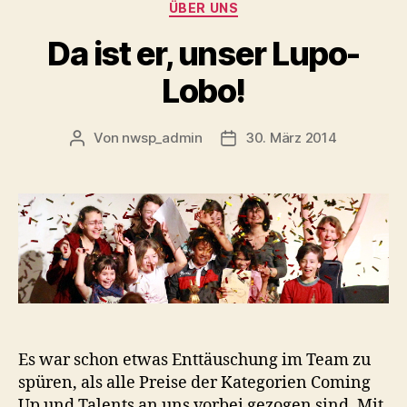
Kategorien
ÜBER UNS
Da ist er, unser Lupo-
Lobo!
Von
nwsp_admin
30. März 2014
Beitragsautor
Beitragsdatum
Es war schon etwas Enttäuschung im Team zu
spüren, als alle Preise der Kategorien Coming
Up und Talents an uns vorbei gezogen sind. Mit