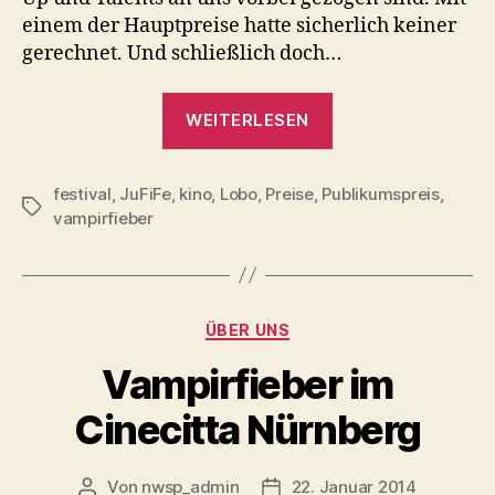
einem der Hauptpreise hatte sicherlich keiner
gerechnet. Und schließlich doch…
„Da
WEITERLESEN
ist
er,
festival
,
JuFiFe
,
kino
,
Lobo
,
Preise
,
Publikumspreis
unser
,
Schlagwörter
vampirfieber
Lupo-
Lobo!“
Kategorien
ÜBER UNS
Vampirfieber im
Cinecitta Nürnberg
Von
nwsp_admin
22. Januar 2014
Beitragsautor
Beitragsdatum