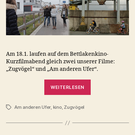
Am 18.1. laufen auf dem Bettlakenkino-
Kurzfilmabend gleich zwei unserer Filme:
„Zugvögel“ und „Am anderen Ufer“.
„NWSP
WEITERLESEN
in
den
Am anderen Ufer
,
kino
,
Zugvögel
ArtiSchocken“
Schlagwörter