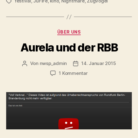
festival
,
JuFiFe
,
kino
,
Nightmare
,
Zugvögel
Schlagwörter
Kategorien
ÜBER UNS
Aurela und der RBB
Von
nwsp_admin
14. Januar 2015
Beitragsautor
Beitragsdatum
zu
1 Kommentar
Aurela
und
der
RBB