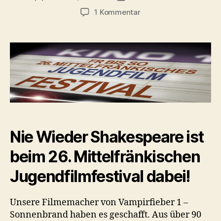
zu
1 Kommentar
Vampirfieber
im
Cinecitta
Nürnberg
Nie Wieder Shakespeare ist
beim 26. Mittelfränkischen
Jugendfilmfestival dabei!
Unsere Filmemacher von Vampirfieber 1 –
Sonnenbrand haben es geschafft. Aus über 90