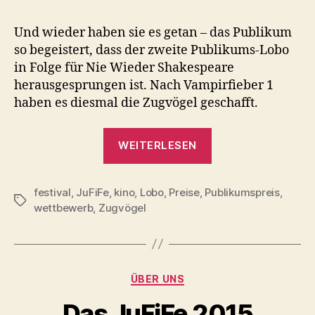
Und wieder haben sie es getan – das Publikum
so begeistert, dass der zweite Publikums-Lobo
in Folge für Nie Wieder Shakespeare
herausgesprungen ist. Nach Vampirfieber 1
haben es diesmal die Zugvögel geschafft.
„Zweiter
WEITERLESEN
Lobo
für
festival
,
JuFiFe
,
kino
,
Lobo
,
Preise
,
Publikumspreis
NWSP“
,
Schlagwörter
wettbewerb
,
Zugvögel
Kategorien
ÜBER UNS
Das JuFiFe 2015