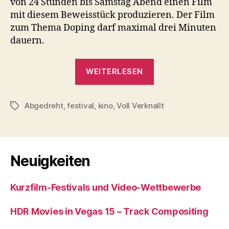
von 24 Stunden bis Samstag Abend einen Film
mit diesem Beweisstück produzieren. Der Film
zum Thema Doping darf maximal drei Minuten
dauern.
„NWSP
WEITERLESEN
bei
der
Abgedreht
,
festival
,
kino
,
Voll Verknallt
24
Schlagwörter
Stunden
Challenge“
Neuigkeiten
Kurzfilm-Festivals und Video-Wettbewerbe
HDR Movies in Vegas 15 – Track Compositing