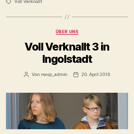
Voll Verknallt
Die
Schlagwörter
besten
Kinderfilme
Bayerns“
Kategorien
ÜBER UNS
Voll Verknallt 3 in
Ingolstadt
Von
nwsp_admin
20. April 2016
Beitragsautor
Beitragsdatum