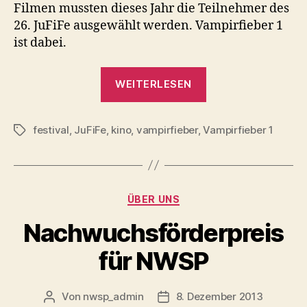
Filmen mussten dieses Jahr die Teilnehmer des
26. JuFiFe ausgewählt werden. Vampirfieber 1
ist dabei.
„Vampirfieber
WEITERLESEN
im
Cinecitta
festival
,
JuFiFe
,
kino
,
vampirfieber
,
Vampirfieber 1
Nürnberg“
Schlagwörter
Kategorien
ÜBER UNS
Nachwuchsförderpreis
für NWSP
Von
nwsp_admin
8. Dezember 2013
Beitragsautor
Beitragsdatum