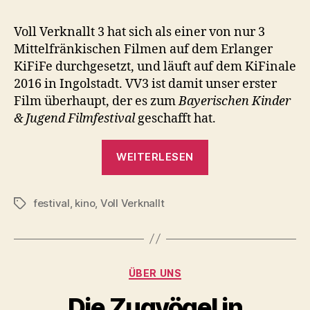
Voll Verknallt 3 hat sich als einer von nur 3
Mittelfränkischen Filmen auf dem Erlanger
KiFiFe durchgesetzt, und läuft auf dem KiFinale
2016 in Ingolstadt. VV3 ist damit unser erster
Film überhaupt, der es zum
Bayerischen Kinder
& Jugend Filmfestival
geschafft hat.
„Voll
WEITERLESEN
Verknallt
3
festival
,
kino
,
Voll Verknallt
in
Schlagwörter
Ingolstadt“
Kategorien
ÜBER UNS
Die Zugvögel in