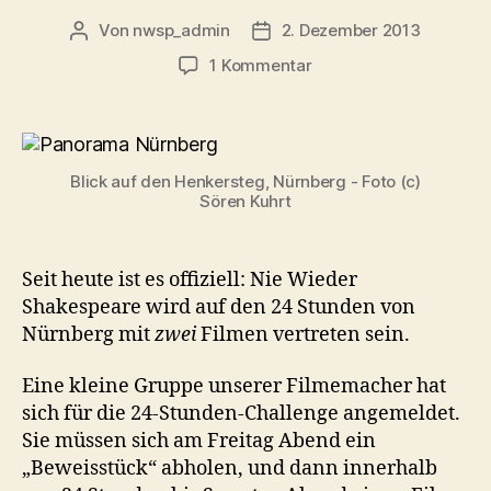
Von
nwsp_admin
2. Dezember 2013
Beitragsautor
Beitragsdatum
zu
1 Kommentar
NWSP
bei
der
24
Blick auf den Henkersteg, Nürnberg - Foto (c)
Stunden
Sören Kuhrt
Challenge
Seit heute ist es offiziell: Nie Wieder
Shakespeare wird auf den 24 Stunden von
Nürnberg mit
zwei
Filmen vertreten sein.
Eine kleine Gruppe unserer Filmemacher hat
sich für die 24-Stunden-Challenge angemeldet.
Sie müssen sich am Freitag Abend ein
„Beweisstück“ abholen, und dann innerhalb