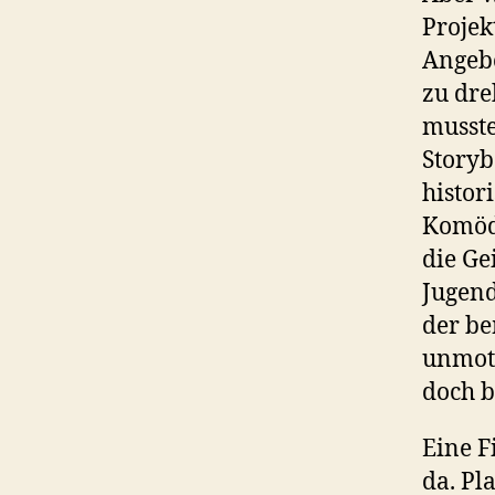
Projek
Angebo
zu dre
musste
Storyb
histor
Komödi
die Ge
Jugend
der be
unmoti
doch b
Eine F
da. Pl