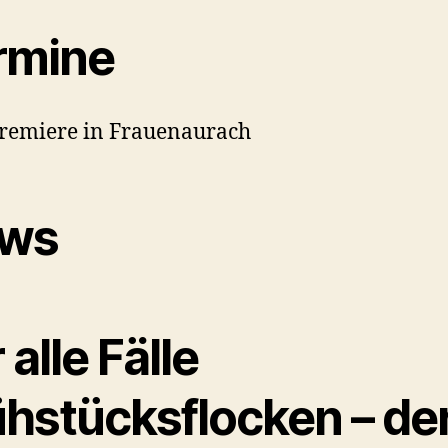
rmine
Premiere in Frauenaurach
ws
 alle Fälle
ühstücksflocken – de