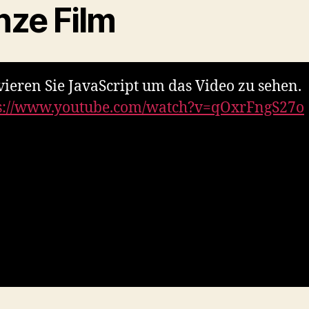
nze Film
vieren Sie JavaScript um das Video zu sehen.
s://www.youtube.com/watch?v=qOxrFngS27o