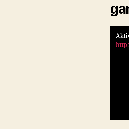
ga
Akti
http