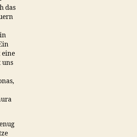
h das
auern
in
Ein
 eine
 uns
onas,
aura
genug
tze