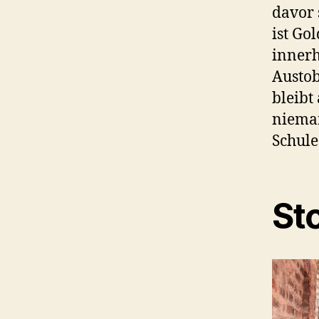
davor 
ist Go
innerh
Austob
bleibt
nieman
Schule
St