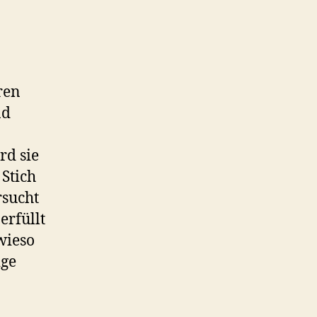
ren
nd
rd sie
Stich
rsucht
erfüllt
wieso
ige