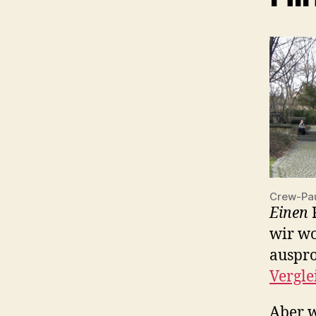
Crew-Pa
Einen
F
wir wo
auspro
Vergle
Aber w