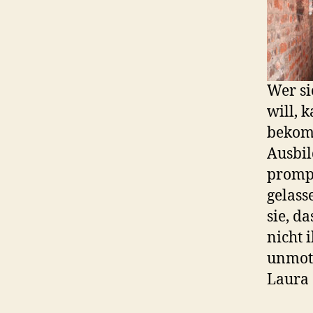
Wer si
will, 
bekomm
Ausbil
prompt
gelass
sie, d
nicht 
unmoti
Laura