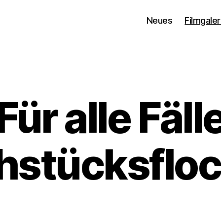
Neues
Filmgaler
Für alle Fäll
hstücksflo