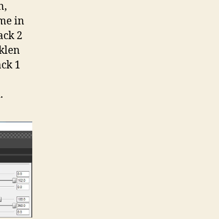
n,
me in
ack 2
klen
ack 1
.