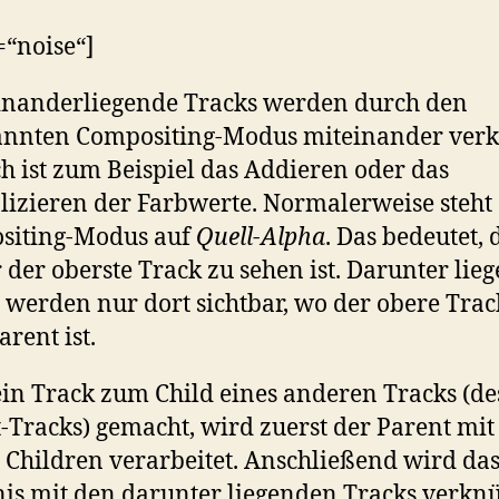
e=“noise“]
inanderliegende Tracks werden durch den
annten Compositing-Modus miteinander verk
h ist zum Beispiel das Addieren oder das
lizieren der Farbwerte. Normalerweise steht
siting-Modus auf
Quell-Alpha
. Das bedeutet, 
der oberste Track zu sehen ist. Darunter lie
 werden nur dort sichtbar, wo der obere Trac
arent ist.
in Track zum Child eines anderen Tracks (de
-Tracks) gemacht, wird zuerst der Parent mit
 Children verarbeitet. Anschließend wird da
is mit den darunter liegenden Tracks verknü