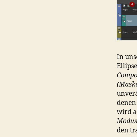
In uns
Ellips
Compo
(Mask
unverä
denen 
wird a
Modu
den tr