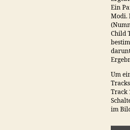
Ein Pa
Modi.
(Numme
Child 
bestim
darunt
Ergebn
Um ein
Tracks
Track 
Schalt
im Bil