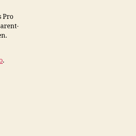
s Pro
arent-
en.
o
.