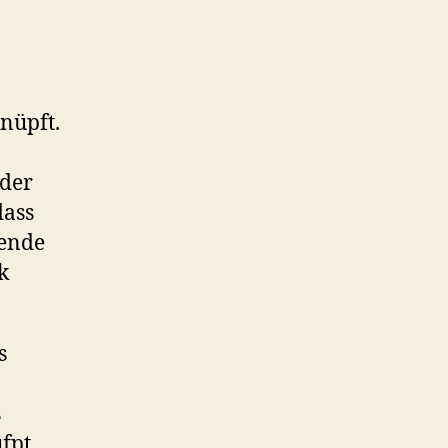
nüpft.
 der
dass
gende
k
s
s
fpt.