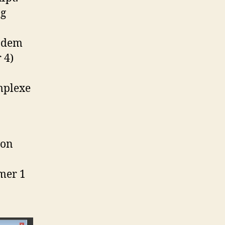
ng
t dem
 4)
mplexe
von
mer 1