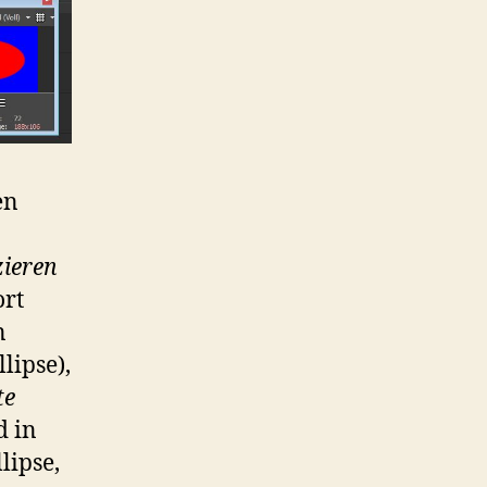
en
zieren
ort
n
lipse),
te
d in
lipse,