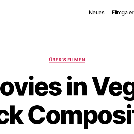
Neues
Filmgaler
Kategorien
ÜBER'S FILMEN
vies in Veg
ck Composi