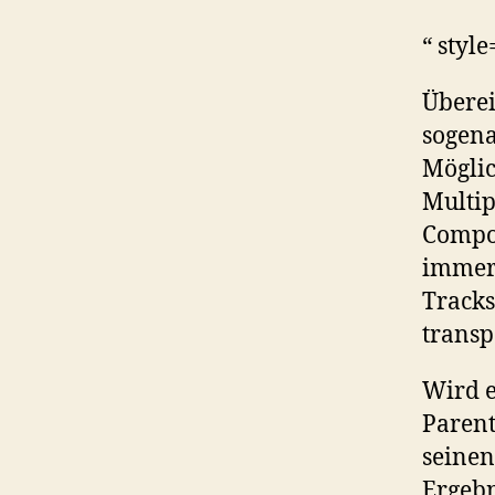
“ styl
Übere
sogen
Möglic
Multip
Compo
immer 
Tracks
transp
Wird e
Parent
seinen
Ergebn