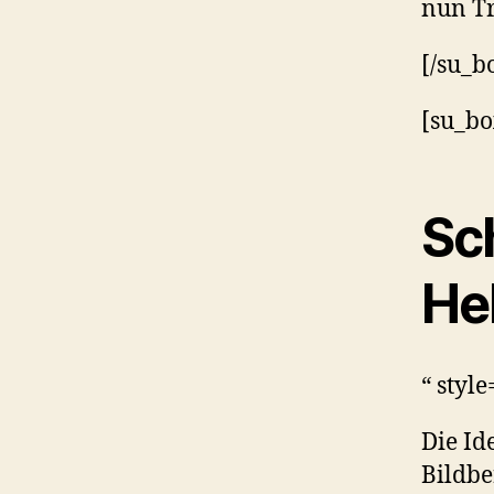
nun Tr
[/su_b
[su_bo
Sch
He
“ styl
Die Id
Bildbe