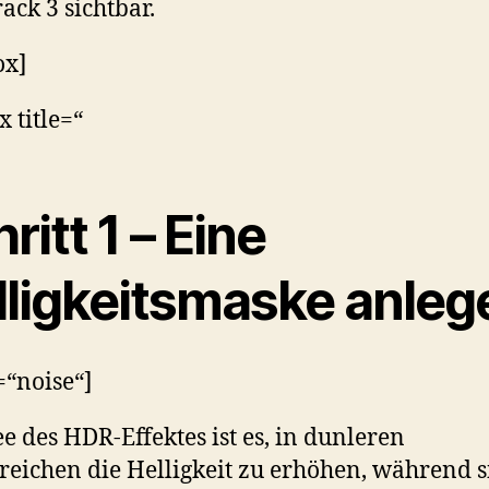
ack 3 sichtbar.
ox]
x title=“
ritt 1 – Eine
lligkeitsmaske anleg
e=“noise“]
ee des HDR-Effektes ist es, in dunleren
reichen die Helligkeit zu erhöhen, während s