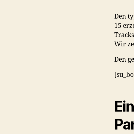
Den ty
15 erz
Tracks
Wir ze
Den ge
[su_bo
Ei
Pa