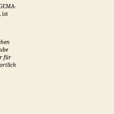
i GEMA-
ist
ehen
Tube
r für
ortlich