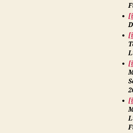
F
[
D
[
T
L
[
M
S
2
[
M
L
F