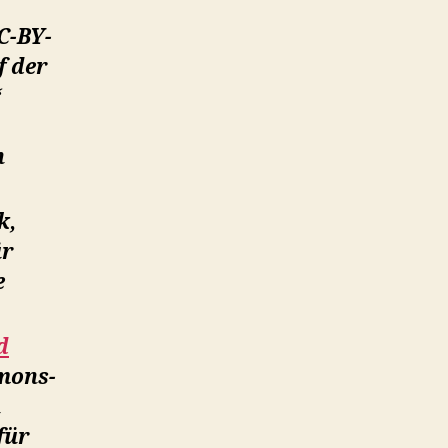
C-BY-
f der
“
n
k,
ür
e
d
mons-
n
für