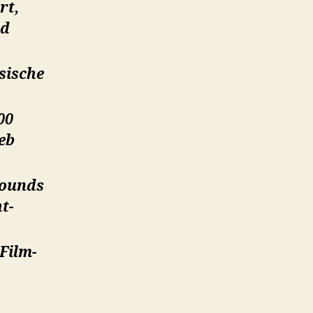
rt,
nd
sische
00
eb
ounds
t-
Film-