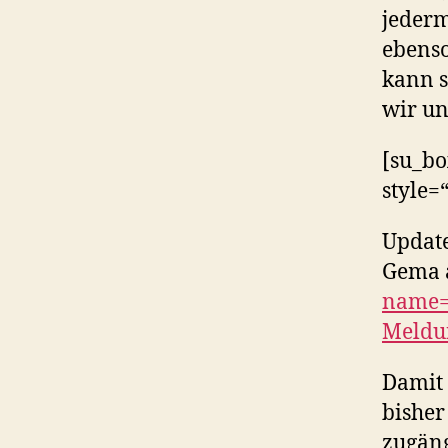
jeder
ebens
kann s
wir u
[su_bo
style=
Update
Gema a
name=“
Meldu
Damit 
bisher
zugäng