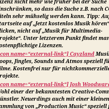
izenz nicht mehr wie früher bei der Suche
inschränken, so dass die Suche z.B. nach C
iteln sehr mühselig werden kann. Tipp: Au
tartseite auf „Jetzt kostenlos Musik hören
licken, nicht auf „Musik für Multimedia-
rojekte“. Unter letzterem Punkt findet ma
ostenpflichtige Lizenzen.
icon name=“external-link“] Cayzland
Musi
oops, Jingles, Sounds und Atmos speziell f
ilme. Kostenfrei nur für nichtkommerziell
rojekte.
icon name=“external-link“] Josh Woodwar
ohl einer der bekanntesten Creative-Com
ünstler. Neuerdings auch mit einer kleine
ammlung von „Production Music“ speziell 