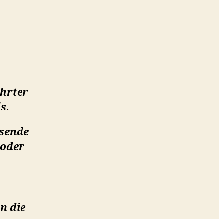
ährter
s.
sende
 oder
n die