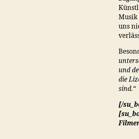
Künstl
Musik 
uns ni
verläs
Besond
unters
und de
die Li
sind.“
[/su_b
[su_bo
Filme