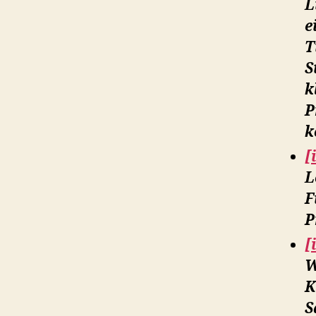
L
e
T
S
k
P
k
[
L
F
P
[
W
K
S