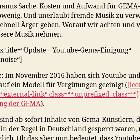
manns Sache. Kosten und Aufwand für GEMA
owenig. Und unerlaubt fremde Musik zu ver
chnell Ärger geben. Worauf wir achten und 
nsere Musik nehmen.
x title=“Update – Youtube-Gema-Einigung“
“noise“]
: Im November 2016 haben sich Youtube und
uf ein Modell für Vergütungen geeinigt (
[ico
external-link“ class=““ unprefixed_class=““]
ng der GEMA
).
sind ab sofort Inhalte von Gema-Künstlern, d
 in der Regel in Deutschland gesperrt waren,
lich. Ob das aber nun bedeutet, dass Youtube