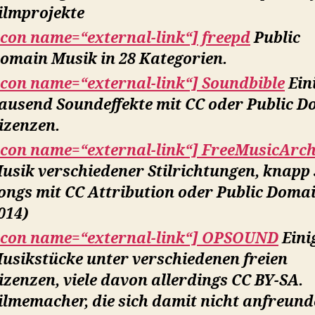
ilmprojekte
icon name=“external-link“] freepd
Public
omain Musik in 28 Kategorien.
icon name=“external-link“] Soundbible
Ein
ausend Soundeffekte mit CC oder Public 
izenzen.
icon name=“external-link“] FreeMusicArch
usik verschiedener Stilrichtungen, knapp
ongs mit CC Attribution oder Public Domai
014)
icon name=“external-link“] OPSOUND
Eini
usikstücke unter verschiedenen freien
izenzen, viele davon allerdings CC BY-SA.
ilmemacher, die sich damit nicht anfreun