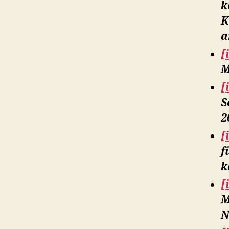
k
K
a
[
M
[
S
2
[
f
k
[
M
N