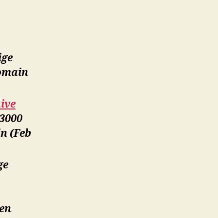
ige
Domain
ive
 3000
n (Feb
ge
den