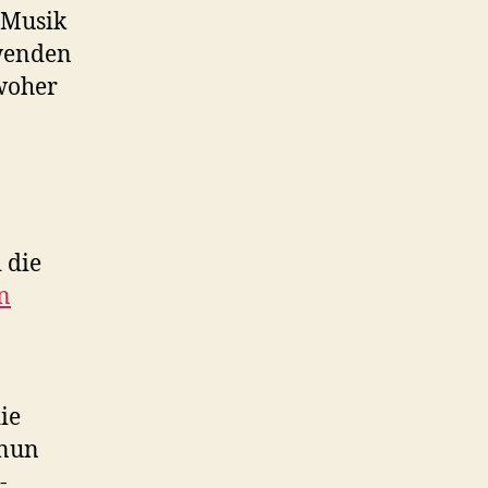
-Musik
wenden
woher
 die
n
ie
 nun
-