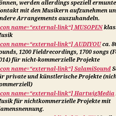
önnen, werden allerdings speziell ermunte
ontakt mit den Musikern aufzunehmen u
ndere Arrangements auszuhandeln.
icon name=“external-link“] MUSOPEN
klas
usik
icon name=“external-link“] AUDIYOU
ca. 8
ounds, 1200 Fieldrecordings, 1700 songs (F
014) für nicht-kommerzielle Projekte
icon name=“external-link“] SalamiSound
S
ür private und künstlerische Projekte (nich
ommerziell)
icon name=“external-link“] HartwigMedia
usik für nichtkommerzielle Projekte mit
amensnennung.