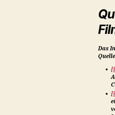
Qu
Fi
Das In
Quell
[
A
C
[
e
v